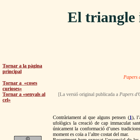
El triangle
Tornar a la pàgina
principal
Papers 
Tornar a «coses
curioses»
Tornar a «senyals al
[La versió original publicada a
Papers d'
cel»
Contràriament al que alguns pensen (
1
), l
ufològics la creació de cap immaculat santu
únicament la conformació d’unes tradicions 
moment es coïa a l’altre costat del mar.
Recentment hem exposat l’essencial de les d