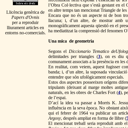
l’Obra Col·lectiva que s’està gestant en el 
en altre temps tan mencionat Triangle de les
Llicència genèrica de
Encara que no és un aspecte ni de bon tros 
Papers d'Ovnis
llacuna; i, d’un altre, de mostrar amb u
per a reproduir
monogràficament aquesta qüestió en el prese
lliurament articles en
ha mediatitzat la comprensió del fenomen O
entorns no-comercials.
Una mica de geometria
Segons el
Diccionario Tematico deUfolog
delimitades per triangles (
3
), on es diu q
comunament associats a la presència en les 
En realitat, com veiem, aquest fugisser con
banda; i, d’un altre, la suposada vinculaci
entendre que són ufològicament especials.
Estos dos aspectes posseeixen orígens diferen
tripulants (deixant al marge moltes antigue
naturals, en les obres de Charles Fort (
4
), p
de l’espai.
D’ací la idea va passar a Morris K. Jessu
influència en la seva època. No obstant això
qui el febrer de 1964 va publicar un artic
Argosy
, després ampliat en forma de llibre (
El mencionat treball seria reproduït amb el