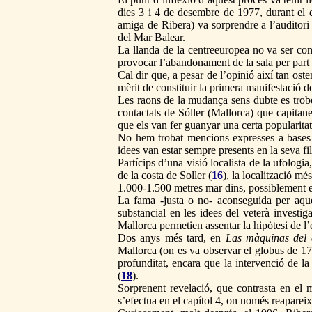
dies 3 i 4 de desembre de 1977, durant el q
amiga de Ribera) va sorprendre a l’auditori
del Mar Balear.
La llanda de la centreeuropea no va ser cons
provocar l’abandonament de la sala per part 
Cal dir que, a pesar de l’opinió així tan ost
mèrit de constituir la primera manifestació d
Les raons de la mudança sens dubte es troben
contactats de Sóller (Mallorca) que capitan
que els van fer guanyar una certa popularitat
No hem trobat mencions expresses a bases o
idees van estar sempre presents en la seva fil
Partícips d’una visió localista de la ufolo
de la costa de Soller (
16
), la localització m
1.000-1.500 metres mar dins, possiblement e
La fama -justa o no- aconseguida per aqu
substancial en les idees del veterà investi
Mallorca permetien assentar la hipòtesi de l’
Dos anys més tard, en
Las màquinas del
Mallorca (on es va observar el globus de 17/
profunditat, encara que la intervenció de l
(
18
).
Sorprenent revelació, que contrasta en el 
s’efectua en el capítol 4, on només reaparei