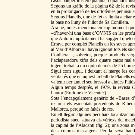
casos paupèrrims en quantitat i qualitat s’in
Segons un gràfic de la pàgina 62 de la revist
en la prolongació de les ortotènies peninsula
Segons Planells, que de fet es limita a citar 
la base no lluny de l’illot de Sa Conillera.
Ara bé, no es menciona en cap moment que a
«d’haver-hi una base d’OVNIS en les profund
que Antoni implícitament ha suggerit quelco
Errava per complet Planells en les seves apr
al Mar d’Alboran i havia ignorat tots els su
Conillera; i, sobretot, perquè produeix ve
l’aclaparadora xifra dels quatre casos mal 
ingent treball a un equip de més de 25 homes
Sigui com sigui, i deixant al marge les co
veritat és que en aquest treball de Planells e
va tenir per tant el seu bressol a aigües Pitiü
Algun temps després, el 1979, la revista
C
l’autor (Enrique de Vicente?).
Sota l’encapçalament genèric de «Bases d’
resumir els esmentats precedents de Ribera i
Mallorca, perquè no faltés de res.
En ell llegim algunes peculiars localitzacio
periodista suec, situava els vèrtexs del mat
la capital de l’Alacantí (fig. 2); una zona 
dels coloms missatgers. Per la seva ban