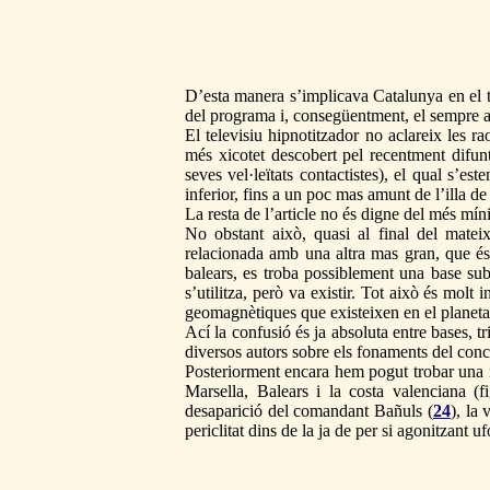
D’esta manera s’implicava Catalunya en el t
del programa i, consegüentment, el sempre agr
El televisiu hipnotitzador no aclareix les ra
més xicotet descobert pel recentment difunt
seves vel·leïtats contactistes), el qual s’est
inferior, fins a un poc mas amunt de l’illa d
La resta de l’article no és digne del més mín
No obstant això, quasi al final del mate
relacionada amb una altra mas gran, que és
balears, es troba possiblement una base sub
s’utilitza, però va existir. Tot això és molt
geomagnètiques que existeixen en el planeta
Ací la confusió és ja absoluta entre bases, tr
diversos autors sobre els fonaments del conc
Posteriorment encara hem pogut trobar una n
Marsella, Balears i la costa valenciana 
desaparició del comandant Bañuls (
24
), la 
periclitat dins de la ja de per si agonitzant uf