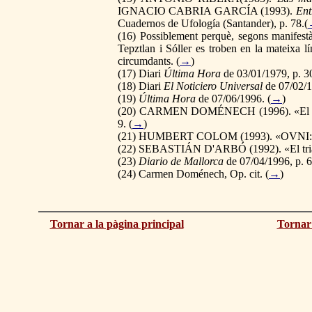
IGNACIO CABRIA GARCÍA (1993).
Ent
Cuadernos de Ufología (Santander), p. 78.(
(
16
) Possiblement perquè, segons manifest
Tepztlan i Sóller es troben en la mateixa lí
circumdants. (
→
)
(
17
) Diari
Última Hora
de 03/01/1979, p. 30
(
18
) Diari
El Noticiero Universal
de 07/02/19
(
19
)
Última Hora
de 07/06/1996. (
→
)
(
20
) CARMEN DOMÉNECH (1996). «El últ
9. (
→
)
(
21
) HUMBERT COLOM (1993). «OVNI: avi
(
22
) SEBASTIÁN D'ARBÓ (1992). «El trián
(
23
)
Diario de Mallorca
de 07/04/1996, p. 6
(
24
) Carmen Doménech, Op. cit.
(
→
)
Tornar a la pàgina principal
Tornar 