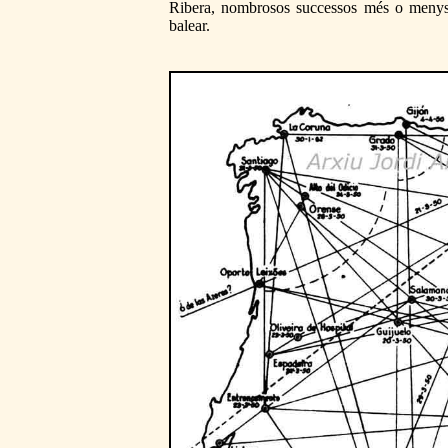
Ribera, nombrosos successos més o menys s
balear.