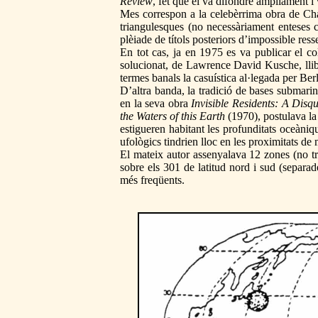
Review
, fet que el va difondre àmpliament i 
Mes correspon a la celebèrrima obra de Cha
triangulesques (no necessàriament enteses
plèiade de títols posteriors d’impossible res
En tot cas, ja en 1975 es va publicar el co
solucionat, de Lawrence David Kusche, llibr
termes banals la casuística al·legada per Berl
D’altra banda, la tradició de bases submari
en la seva obra
Invisible Residents: A Disqu
the Waters of this Earth
(1970), postulava la 
estigueren habitant les profunditats oceàni
ufològics tindrien lloc en les proximitats de
El mateix autor assenyalava 12 zones (no tr
sobre els 301 de latitud nord i sud (separad
més freqüents.