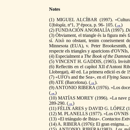
Notes
(
1
) MIGUEL ALCÍBAR (1997). «Cultura y
Ufología
, nº1, 3ª época, p. 96- 105. (
→
)
(
2
) FUNDACIÓN ANOMALÍA (1997).
Di
(
3
) Òbviament, el triangle és la figura més fà
sí. Això no obstant, tenim coneixement de
Minnesota (EUA), v. Peter Brookesmith, 
respecte els triangles y aparicions d'OVNIs,
(
4
) Especialment a
The Book of the Damne
(
5
) VINCENT H. GADDIS, (1965). I
nvisi
(
6
) Reflectits en el capítol XII d'Antoni Ri
Llobregat), 40 ed. La primera edició es de 
(
7
) «UFO's and the Sea», en el
Flying Sauc
(
8
) ATE (Barcelona). (
→
).
(
9
) ANTONIO RIBERA (1976). «Los doce t
(
→
)
(
10
) MATÍAS MOREY (1996). «La nave po
289-290. (
→
)
(
11
) FÉLIX ARES y DAVID G. LÓPEZ (1
(
12
) M. PLANELLS (1977). «Los OVNIS sa
(
13
) «El triángulo de Ibiza».
Contactos Extra
(
14
) A. RIBERA (1976): El gran enigma..., op
(
15
) ANTONIO RIBERA(1983).
Las má