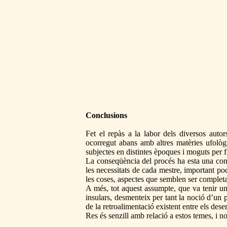
Conclusions
Fet el repàs a la labor dels diversos aut
ocorregut abans amb altres matèries ufològ
subjectes en distintes èpoques i moguts per fi
La conseqüència del procés ha esta una con
les necessitats de cada mestre, important poc
les coses, aspectes que semblen ser completa
A més, tot aquest assumpte, que va tenir un
insulars, desmenteix per tant la noció d’un p
de la retroalimentació existent entre els des
Res és senzill amb relació a estos temes, i n