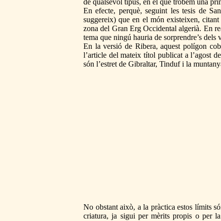
de qualsevol tipus, en el que trobem una pri
En efecte, perquè, seguint les tesis de S
suggereix) que en el món existeixen, citant 
zona del Gran Erg Occidental algerià. En re
tema que ningú hauria de sorprendre’s dels v
En la versió de Ribera, aquest polígon cob
l’article del mateix títol publicat a l’agost 
són l’estret de Gibraltar, Tinduf i la muntany
No obstant això, a la pràctica estos límits s
criatura, ja sigui per mèrits propis o per