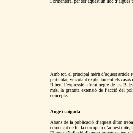
Formentera, per ser aquest un lloc d’aigües tra
Amb tot, el principal mèrit d’aquest article r
particular, vinculant explícitament els casos
Ribera l’expressió «forat negre de les Ba
més, la gratuïta extensió de l’acció del pol
concepte.
Auge i caiguda
Abans de la publicació d’aquest últim treball
començat de fet la corrupció d’aquest mite, 
El punt d’inflexió d’aquest procés va tenir 