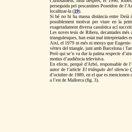
Curiosament, molt després, el 1996, Ribera
perseguida pel pescamines Poseidon de l’Ar
localitzar-la (
19
).
Si bé no hi ha massa distància entre Deià i
possiblement motivat per viure en la pri
exageradament diversa casuística ací succeïd
Les noves tesis de Ribera, decantades més a
triangulesques, han estat mal interpretades 
Així, el 1979 ni més ni menys que Eugenio Si
vèrtex del triangle, junt amb Barcelona i Ta
Però qui se’n va dur la palma respecte d’això
motius d’audiència televisiva.
En efecte, perquè d'Arbó, responsable de l
autor de l’article
El triángulo del silencio
(
d’octubre de 1989, en el que es mencionen c
a l’est de Mallorca (fig. 3).