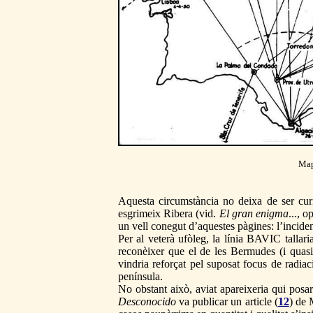
Map
Aquesta circumstància no deixa de ser curi
esgrimeix Ribera (vid.
El gran enigma
..., 
un vell conegut d’aquestes pàgines: l’inciden
Per al veterà ufòleg, la línia BAVIC tallaria
reconèixer que el de les Bermudes (i quasi t
vindria reforçat pel suposat focus de radia
península.
No obstant això, aviat apareixeria qui posar
Desconocido
va publicar un article (
12
) de 