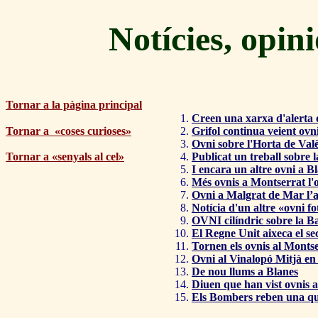
Notícies, opin
Tornar a la pàgina principal
Creen una xarxa d'alerta 
Tornar a «coses curioses»
Grifol continua veient ovn
Ovni sobre l'Horta de Val
Tornar a «senyals al cel»
Publicat un treball sobre l
I encara un altre ovni a B
Més ovnis a Montserrat l'
Ovni a Malgrat de Mar l’
Notícia d'un altre «ovni f
OVNI cilíndric sobre la B
El Regne Unit aixeca el s
Tornen els ovnis al Monts
Ovni al Vinalopó Mitjà en
De nou llums a Blanes
Diuen que han vist
ovnis a
Els Bombers reben una quin