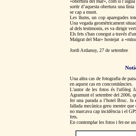
«obertura del mar», com si l’aigua
sortir d’aquesta obertura una línia
se cap a munt.
Les llums, un cop aparegudes tote
Una vegada geomètricament situades
al dels testimonis, es va dirigir ver
Els fets s'han conegut a través d
Malgrat del Mar» hostejat a «mira
Jordi Ardanuy, 27 de setembre
Notí
Una altra cas de fotografia de pai
en aquest cas en concomitàncies.
L'autor de les fotos és l'ufòleg
Agramunt el setembre del 2006, qua
fer una parada a l’hotel Bruc. J
fallada mecànica greu mentre que e
no marcava cap incidència i el GPS
fets.
En contemplar les fotos i fer-ne un