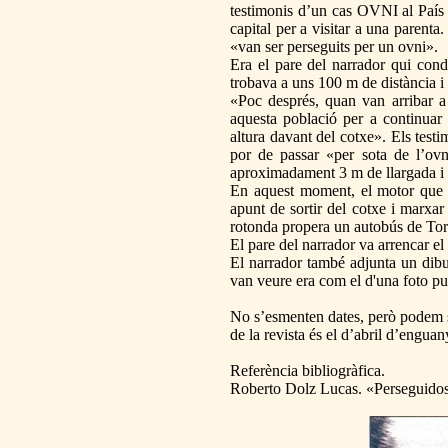
testimonis d’un cas OVNI al País V
capital per a visitar a una parenta
«van ser perseguits per un ovni».
Era el pare del narrador qui cond
trobava a uns 100 m de distància i 
«Poc després, quan van arribar a
aquesta població per a continuar 
altura davant del cotxe». Els testi
por de passar «per sota de l’ovn
aproximadament 3 m de llargada i g
En aquest moment, el motor que es
apunt de sortir del cotxe i marxar
rotonda propera un autobús de Torre
El pare del narrador va arrencar el 
El narrador també adjunta un dibui
van veure era com el d'una foto pu
No s’esmenten dates, però podem s
de la revista és el d’abril d’enguan
Referència bibliogràfica.
Roberto Dolz Lucas. «Perseguidos