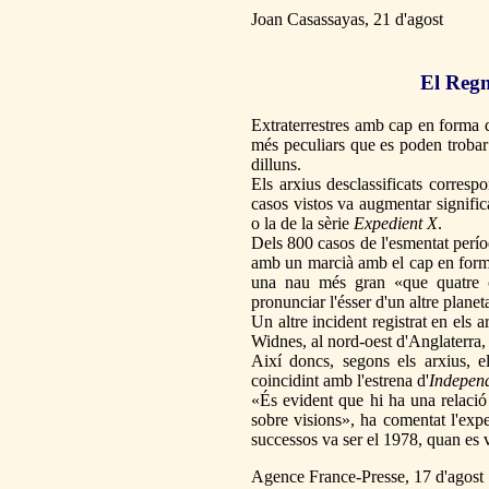
Joan Casassayas, 21 d'agost
El Regn
Extraterrestres amb cap en forma d
més peculiars que es poden trobar 
dilluns.
Els arxius desclassificats corres
casos vistos va augmentar signific
o la de la sèrie
Expedient X
.
Dels 800 casos de l'esmentat perío
amb un marcià amb el cap en forma
una nau més gran «que quatre c
pronunciar l'ésser d'un altre planet
Un altre incident registrat en els
Widnes, al nord-oest d'Anglaterra, e
Així doncs, segons els arxius, e
coincidint amb l'estrena d'
Indepen
«És evident que hi ha una relació
sobre visions», ha comentat l'exp
successos va ser el 1978, quan es 
Agence France-Presse, 17 d'agost