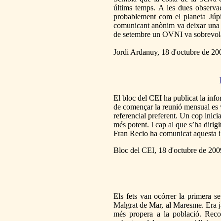
últims temps. A les dues observ
probablement com el planeta Júp
comunicant anònim va deixar una 
de setembre un OVNI va sobrevolar 
Jordi Ardanuy, 18 d'octubre de 20
El bloc del CEI ha publicat la inf
de començar la reunió mensual es v
referencial preferent. Un cop inicia
més potent. I cap al que s’ha dirigit
Fran Recio ha comunicat aquesta inf
Bloc del CEI, 18 d'octubre de 200
Els fets van ocórrer la primera s
Malgrat de Mar, al Maresme. Era j
més propera a la població. Recol