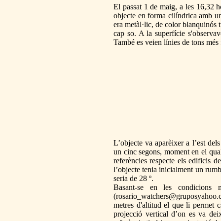
El passat 1 de maig, a les 16,32 
objecte en forma cilíndrica amb un
era metàl·lic, de color blanquinós 
cap so. A la superfície s'observa
També es veien línies de tons més f
L’objecte va aparèixer a l’est del
un cinc segons, moment en el qual 
referències respecte els edificis 
l’objecte tenia inicialment un rum
seria de 28 º.
Basant-se en les condicions m
(
rosario_watchers@gruposyahoo.c
metres d'altitud el que li permet 
projecció vertical d’on es va de