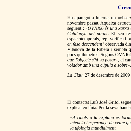
Creen
Ha aparegut a Internet un «observ
novembre passat. Aqueixa estructu
següent : «
OVNI66 és una xarxa d'
Catalunya del nord
». El seu res
espaciotemporals, rep, verifica i p
en fase descendent"
observada dim
Vilanova de la Ribera i sembla q
pocs quilòmetres. Segons OVNI66, 
que l'objecte s'hi va posar
», el ca
volador amb una cúpula a sobre
».
La Clau
, 27 de desembre de 2009
El contactat Luís José Grifol segu
explicat en línia. Per la seva band
«
Arribats a la explana es for
intenció i esperança de veure q
la ufologia mundialment.