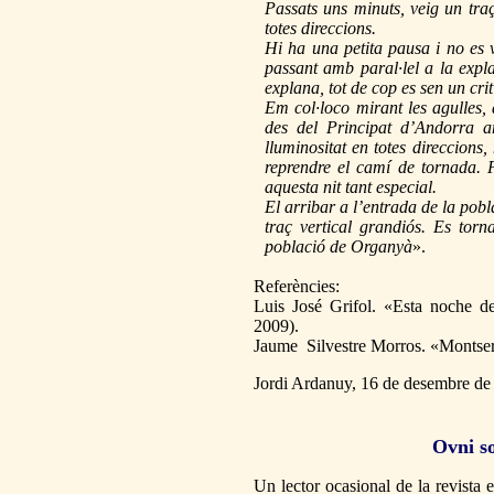
Passats uns minuts, veig un traç
totes direccions.
Hi ha una petita pausa i no es 
passant amb paral·lel a la expl
explana, tot de cop es sen un crit
Em col·loco mirant les agulles
des del Principat d’Andorra a
lluminositat en totes direccions
reprendre el camí de tornada. F
aquesta nit tant especial.
El arribar a l’entrada de la po
traç vertical grandiós. Es torn
població de Organyà
».
Referències:
Luis José Grifol. «Esta noche 
2009).
Jaume Silvestre Morros. «Montser
Jordi Ardanuy, 16 de desembre de
Ovni so
Un lector ocasional de la revista