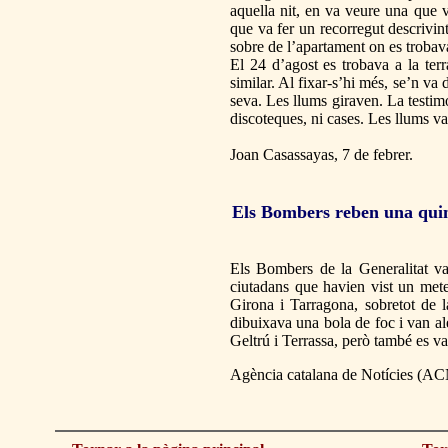
aquella nit, en va veure una que 
que va fer un recorregut descrivi
sobre de l’apartament on es trobav
El 24 d’agost es trobava a la te
similar. Al fixar-s’hi més, se’n v
seva. Les llums giraven. La testim
discoteques, ni cases. Les llums van
Joan Casassayas, 7 de febrer.
Els Bombers reben una quinze
Els Bombers de la Generalitat van
ciutadans que havien vist un mete
Girona i Tarragona, sobretot de l
dibuixava una bola de foc i van al
Geltrú i Terrassa, però també es va
Agència catalana de Notícies (AC