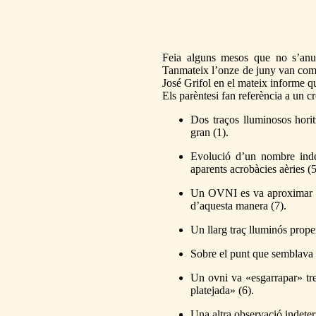
Feia alguns mesos que no s’an
Tanmateix l’onze de juny van comp
José Grifol en el mateix informe qu
Els parèntesi fan referència a un c
Dos traços lluminosos hori
gran (1).
Evolució d’un nombre indet
aparents acrobàcies aèries (5
Un OVNI es va aproximar le
d’aquesta manera (7).
Un llarg traç lluminós proper
Sobre el punt que semblava h
Un ovni va «esgarrapar» tr
platejada» (6).
Una altra observació indete