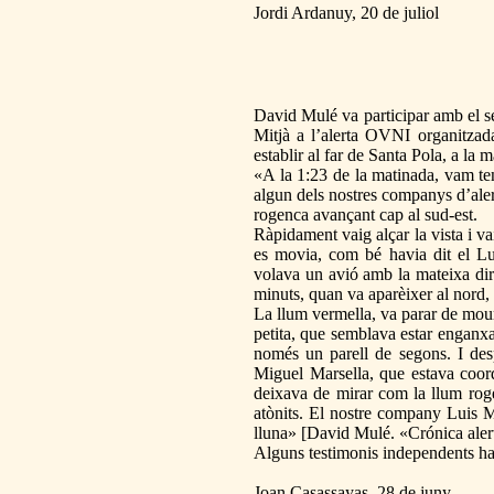
Jordi Ardanuy, 20 de juliol
David Mulé va participar amb el s
Mitjà a l’alerta OVNI organitzad
establir al far de Santa Pola, a la
«A la 1:23 de la matinada, vam te
algun dels nostres companys d’aler
rogenca avançant cap al sud-est.
Ràpidament vaig alçar la vista i v
es movia, com bé havia dit el Lui
volava un avió amb la mateixa dire
minuts, quan va aparèixer al nord, 
La llum vermella, va parar de mou
petita, que semblava estar enganx
només un parell de segons. I desp
Miguel Marsella, que estava coord
deixava de mirar com la llum roge
atònits. El nostre company Luis Mu
lluna» [David Mulé. «Crónica a
Alguns testimonis independents han
Joan Casassayas, 28 de juny