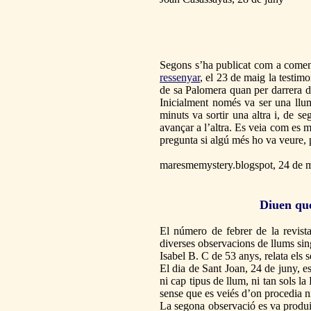
Segons s’ha publicat com a coment
ressenyar
, el 23 de maig la testim
de sa Palomera quan per darrera d
Inicialment només va ser una llum
minuts va sortir una altra i, de s
avançar a l’altra. Es veia com es 
pregunta si algú més ho va veure, 
maresmemystery.blogspot, 24 de 
Diuen que
El número de febrer de la revis
diverses observacions de llums sing
Isabel B. C de 53 anys, relata els 
El dia de Sant Joan, 24 de juny, es
ni cap tipus de llum, ni tan sols l
sense que es veiés d’on procedia ni
La segona observació es va produir